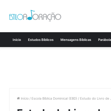
Início
Estudos Bíblicos
Mensagens Bíblicas
Parábol
Início
/
Escola Bíblica Dominical (EBD)
/
Estudo do Livro de 