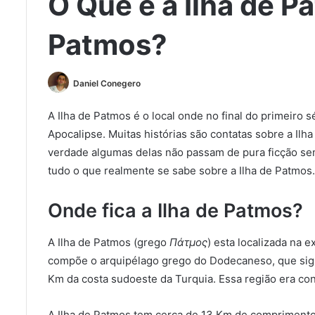
O Que é a Ilha de 
Patmos?
Daniel Conegero
A Ilha de Patmos é o local onde no final do primeiro 
Apocalipse. Muitas histórias são contatas sobre a I
verdade algumas delas não passam de pura ficção s
tudo o que realmente se sabe sobre a Ilha de Patmos.
Onde fica a Ilha de Patmos?
A Ilha de Patmos (grego
Πάτμος
) esta localizada na 
compõe o arquipélago grego do Dodecaneso, que signif
Km da costa sudoeste da Turquia. Essa região era c
A Ilha de Patmos tem cerca de 13 Km de comprimento