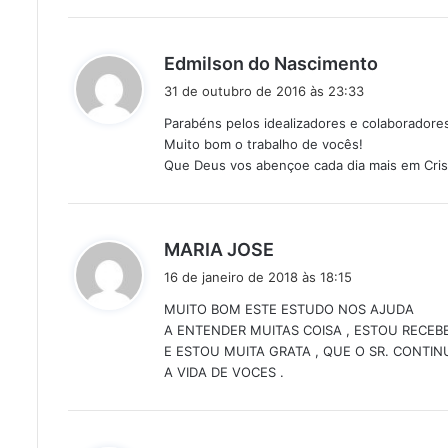
e
:
d
Edmilson do Nascimento
i
31 de outubro de 2016 às 23:33
s
Parabéns pelos idealizadores e colaboradores
s
Muito bom o trabalho de vocês!
e
Que Deus vos abençoe cada dia mais em Cris
:
d
MARIA JOSE
i
16 de janeiro de 2018 às 18:15
s
MUITO BOM ESTE ESTUDO NOS AJUDA
s
A ENTENDER MUITAS COISA , ESTOU RECE
e
E ESTOU MUITA GRATA , QUE O SR. CONT
:
A VIDA DE VOCES .