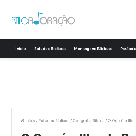
Início
Estudos Bíblicos
Mensagens Bíblicas
Parábol
Início
/
Estudos Bíblicos
/
Geografia Bíblica
/
O Que é a Ilh