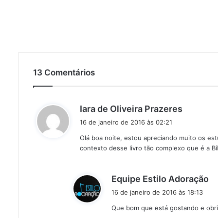
13 Comentários
d
Iara de Oliveira Prazeres
i
16 de janeiro de 2016 às 02:21
s
Olá boa noite, estou apreciando muito os es
s
contexto desse livro tão complexo que é a Bí
e
:
d
Equipe Estilo Adoração
i
16 de janeiro de 2016 às 18:13
s
Que bom que está gostando e obri
s