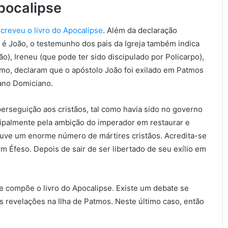
pocalipse
reveu o livro do Apocalipse
. Além da declaração
 é João, o testemunho dos pais da Igreja também indica
ão), Ireneu (que pode ter sido discipulado por Policarpo),
imo, declaram que o apóstolo João foi exilado em Patmos
ano Domiciano.
rseguição aos cristãos, tal como havia sido no governo
ipalmente pela ambição do imperador em restaurar e
ouve um enorme número de mártires cristãos. Acredita-se
em Éfeso. Depois de sair de ser libertado de seu exílio em
e compõe o livro do Apocalipse. Existe um debate se
as revelações na Ilha de Patmos. Neste último caso, então