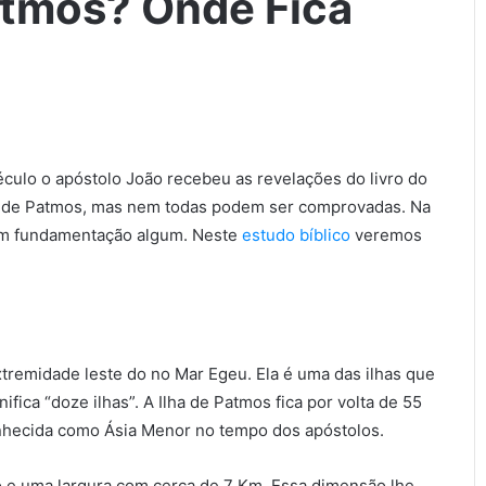
Patmos? Onde Fica
século o apóstolo João recebeu as revelações do livro do
lha de Patmos, mas nem todas podem ser comprovadas. Na
em fundamentação algum. Neste
estudo bíblico
veremos
extremidade leste do no Mar Egeu. Ela é uma das ilhas que
ica “doze ilhas”. A Ilha de Patmos fica por volta de 55
onhecida como Ásia Menor no tempo dos apóstolos.
 e uma largura com cerca de 7 Km. Essa dimensão lhe