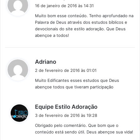
i
16 de janeiro de 2016 às 14:31
s
Muito bom esse conteúdo. Tenho aprofundado na
s
Palavra de Deus através dos estudos bíblicos e
e
devocionais do site estilo adoração. Que Deus
:
abençoe a todos!
d
Adriano
i
2 de fevereiro de 2016 às 01:01
s
Muito Edificantes esses estudos que Deus
s
abençoe todos que tiveram participação
e
:
d
Equipe Estilo Adoração
i
3 de fevereiro de 2016 às 19:28
s
Obrigado pelo comentário. Que bom que o
s
conteúdo está sendo útil. Deus abençoe sua vida!
e