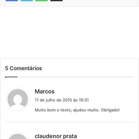
5 Comentários
d
Marcos
i
11 de julho de 2015 às 19:31
s
Muito bom o texto, ajudou muito. Obrigado!
s
e
:
d
claudenor prata