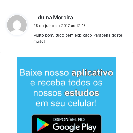
:
d
Liduina Moreira
i
25 de julho de 2017 às 12:15
s
Muito bom, tudo bem explicado Parabéns gostei
s
muito!
e
: