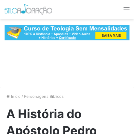
M
Início
/
Personagens Bíblicos
A História do
Apóstolo Pedro