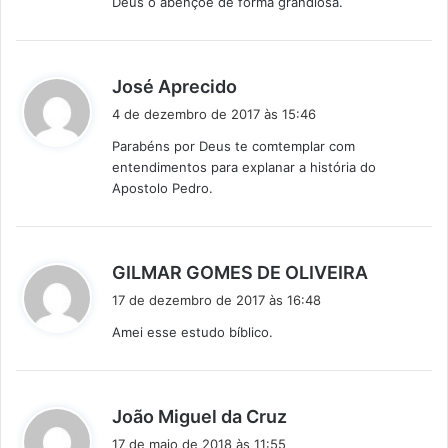
Deus o abençoe de forma grandiosa.
d
José Aprecido
i
4 de dezembro de 2017 às 15:46
s
Parabéns por Deus te comtemplar com
s
entendimentos para explanar a história do
e
Apostolo Pedro.
:
d
GILMAR GOMES DE OLIVEIRA
i
17 de dezembro de 2017 às 16:48
s
Amei esse estudo bíblico.
s
e
:
d
João Miguel da Cruz
i
17 de maio de 2018 às 11:55