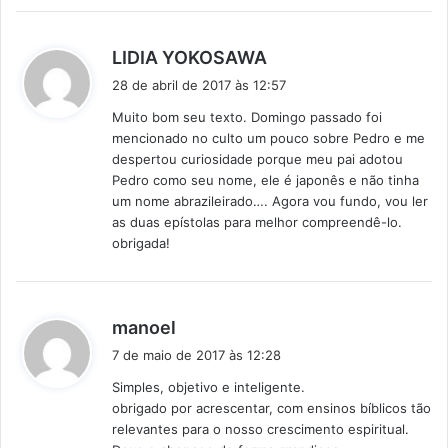
e
:
d
LIDIA YOKOSAWA
i
28 de abril de 2017 às 12:57
s
Muito bom seu texto. Domingo passado foi
s
mencionado no culto um pouco sobre Pedro e me
e
despertou curiosidade porque meu pai adotou
:
Pedro como seu nome, ele é japonês e não tinha
um nome abrazileirado…. Agora vou fundo, vou ler
as duas epístolas para melhor compreendê-lo.
obrigada!
d
manoel
i
7 de maio de 2017 às 12:28
s
Simples, objetivo e inteligente.
s
obrigado por acrescentar, com ensinos bíblicos tão
e
relevantes para o nosso crescimento espiritual.
: