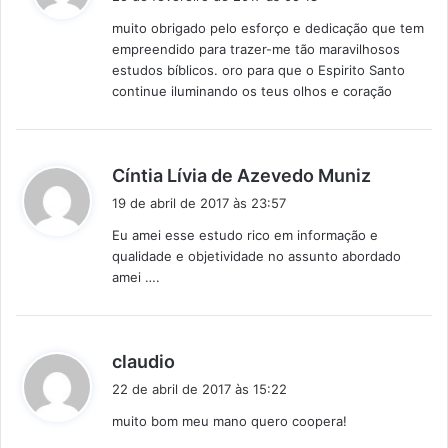
s
muito obrigado pelo esforço e dedicação que tem
s
empreendido para trazer-me tão maravilhosos
e
estudos bíblicos. oro para que o Espirito Santo
:
continue iluminando os teus olhos e coração
d
Cíntia Lívia de Azevedo Muniz
i
19 de abril de 2017 às 23:57
s
Eu amei esse estudo rico em informação e
s
qualidade e objetividade no assunto abordado
e
amei ….
:
d
claudio
i
22 de abril de 2017 às 15:22
s
muito bom meu mano quero coopera!
s