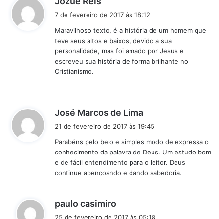
Jozué Reis
i
7 de fevereiro de 2017 às 18:12
s
Maravilhoso texto, é a história de um homem que
s
teve seus altos e baixos, devido a sua
e
personalidade, mas foi amado por Jesus e
:
escreveu sua história de forma brilhante no
Cristianismo.
d
José Marcos de Lima
i
21 de fevereiro de 2017 às 19:45
s
Parabéns pelo belo e simples modo de expressa o
s
conhecimento da palavra de Deus. Um estudo bom
e
e de fácil entendimento para o leitor. Deus
:
continue abençoando e dando sabedoria.
d
paulo casimiro
i
25 de fevereiro de 2017 às 05:18