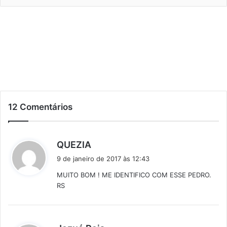
12 Comentários
d
QUEZIA
i
9 de janeiro de 2017 às 12:43
s
MUITO BOM ! ME IDENTIFICO COM ESSE PEDRO.
s
RS
e
:
d