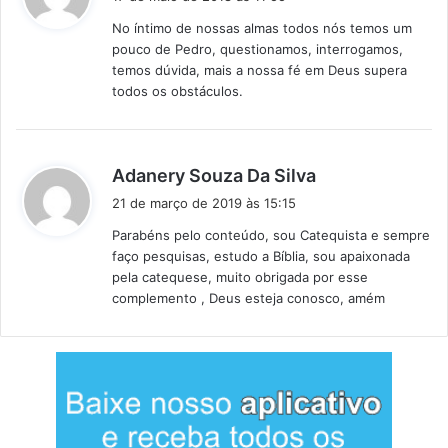
s
No íntimo de nossas almas todos nós temos um
s
pouco de Pedro, questionamos, interrogamos,
e
temos dúvida, mais a nossa fé em Deus supera
:
todos os obstáculos.
d
Adanery Souza Da Silva
i
21 de março de 2019 às 15:15
s
Parabéns pelo conteúdo, sou Catequista e sempre
s
faço pesquisas, estudo a Bíblia, sou apaixonada
e
pela catequese, muito obrigada por esse
:
complemento , Deus esteja conosco, amém