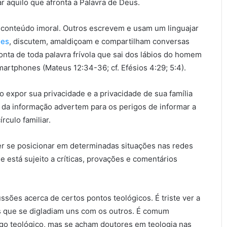
r aquilo que afronta a Palavra de Deus.
 conteúdo imoral. Outros escrevem e usam um linguajar
ões
, discutem, amaldiçoam e compartilham conversas
nta de toda palavra frívola que sai dos lábios do homem
artphones (Mateus 12:34-36; cf. Efésios 4:29; 5:4).
o expor sua privacidade e a privacidade de sua família
a da informação advertem para os perigos de informar a
rculo familiar.
ber se posicionar em determinadas situações nas redes
le está sujeito a críticas, provações e comentários
ssões acerca de certos pontos teológicos. É triste ver a
os que se digladiam uns com os outros. É comum
go teológico, mas se acham doutores em teologia nas