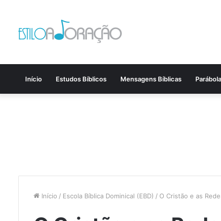
Início
Estudos Bíblicos
Mensagens Bíblicas
Parábol
Início
/
Escola Bíblica Dominical (EBD)
/
O Cristão e as Rede