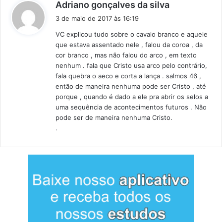
d
Adriano gonçalves da silva
i
3 de maio de 2017 às 16:19
s
VC explicou tudo sobre o cavalo branco e aquele
s
que estava assentado nele , falou da coroa , da
e
cor branco , mas não falou do arco , em texto
:
nenhum . fala que Cristo usa arco pelo contrário,
fala quebra o aeco e corta a lança . salmos 46 ,
então de maneira nenhuma pode ser Cristo , até
porque , quando é dado a ele pra abrir os selos a
uma sequência de acontecimentos futuros . Não
pode ser de maneira nenhuma Cristo.
.