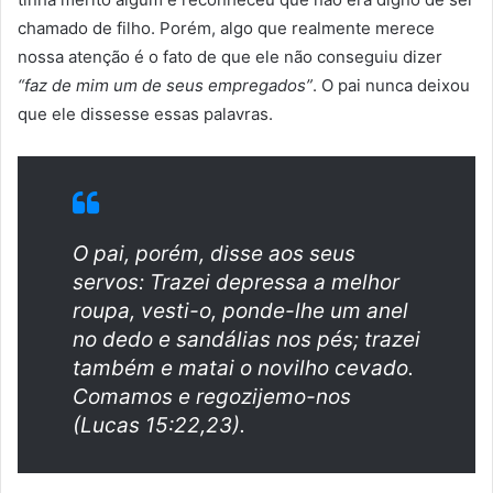
chamado de filho. Porém, algo que realmente merece
nossa atenção é o fato de que ele não conseguiu dizer
“faz de mim um de seus empregados”
. O pai nunca deixou
que ele dissesse essas palavras.
O pai, porém, disse aos seus
servos: Trazei depressa a melhor
roupa, vesti-o, ponde-lhe um anel
no dedo e sandálias nos pés; trazei
também e matai o novilho cevado.
Comamos e regozijemo-nos
(Lucas 15:22,23).