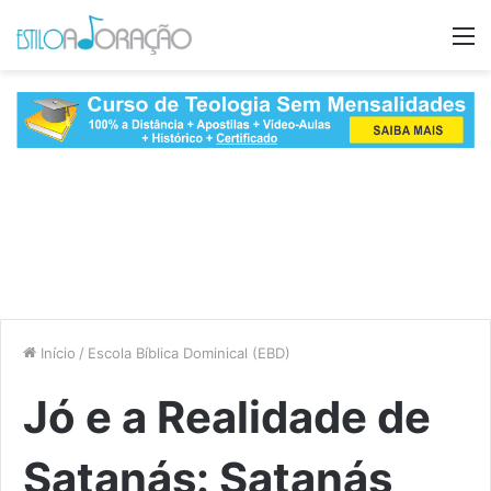
M
Início
/
Escola Bíblica Dominical (EBD)
Jó e a Realidade de
Satanás: Satanás