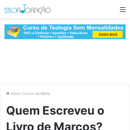
M
Início
/
Livros da Bíblia
Quem Escreveu o
Livro de Marcos?